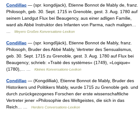
Condillac
— (spr. kongdijack), Etienne Bonnot de Mably de, franz.
Philosoph, geb. 30. Sept. 1715 in Grenoble, gest. 3. Aug. 1780 auf
seinem Landgut Flux bei Beaugency, aus einer adligen Familie,
ward als Abbé Instruktor des Infanten von Parma, nach maligen…
…
Meyers Großes Konversations-Lexikon
Condillac
— (spr. kongdĭjáck), Etienne Bonnot de Mably, franz.
Philosoph, Bruder des Abbé Mably, Vertreter des Sensualismus,
geb. 30. Sept. 1715 zu Grenoble, gest. 3. Aug. 1780 auf Flux bei
Beaugency; schrieb: »Traité des systèmes« (1749), »Logique«
(1780),… …
Kleines Konversations-Lexikon
Condillac
— (Kongdilliak), Etienne Bonnot de Mably, Bruder des
Historikers und Politikers Mably, wurde 1715 zu Grenoble geb. und
durch zurückgezogenes Forschen der erste wissenschaftliche
Vertreter jener »Philosophie des Weltgeistes, die sich in das
Reich… …
Herders Conversations-Lexikon