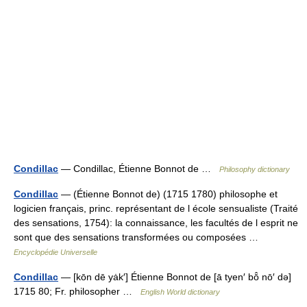
Condillac
— Condillac, Étienne Bonnot de …
Philosophy dictionary
Condillac
— (Étienne Bonnot de) (1715 1780) philosophe et
logicien français, princ. représentant de l école sensualiste (Traité
des sensations, 1754): la connaissance, les facultés de l esprit ne
sont que des sensations transformées ou composées …
Encyclopédie Universelle
Condillac
— [kōn dē yȧk′] Étienne Bonnot de [ā tyen′ bō̂ nō′ də]
1715 80; Fr. philosopher …
English World dictionary