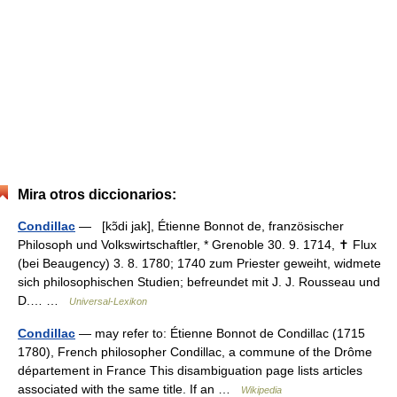
Mira otros diccionarios:
Condillac
— [kɔ̃di jak], Étienne Bonnot de, französischer
Philosoph und Volkswirtschaftler, * Grenoble 30. 9. 1714, ✝ Flux
(bei Beaugency) 3. 8. 1780; 1740 zum Priester geweiht, widmete
sich philosophischen Studien; befreundet mit J. J. Rousseau und
D.… …
Universal-Lexikon
Condillac
— may refer to: Étienne Bonnot de Condillac (1715
1780), French philosopher Condillac, a commune of the Drôme
département in France This disambiguation page lists articles
associated with the same title. If an …
Wikipedia