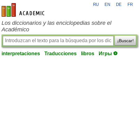
RU
EN
DE
FR
es-academic.com
Los diccionarios y las enciclopedias sobre el
Académico
¡Buscar!
interpretaciones
Traducciones
libros
Игры ⚽