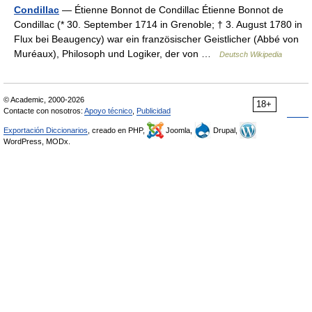
Condillac
— Étienne Bonnot de Condillac Étienne Bonnot de
Condillac (* 30. September 1714 in Grenoble; † 3. August 1780 in
Flux bei Beaugency) war ein französischer Geistlicher (Abbé von
Muréaux), Philosoph und Logiker, der von …
Deutsch Wikipedia
© Academic, 2000-2026
18+
Contacte con nosotros:
Apoyo técnico
,
Publicidad
Exportación Diccionarios
, creado en PHP,
Joomla,
Drupal,
WordPress, MODx.